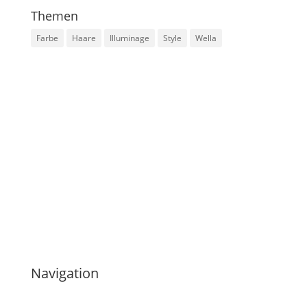
Themen
Farbe
Haare
Illuminage
Style
Wella
Wir freuen uns, Sie in unseren Salons
begrüßen zu dürfen.
Navigation