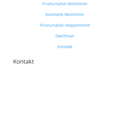
Friseursalon Weinheim
Kosmetik Weinheim
Friseursalon Heppenheim
Zweithaar
Kontakt
Kontakt
Zweithaarstudio Whm
Mannheimer Straße 13
69469 Weinheim
Telefon: 06201-64154