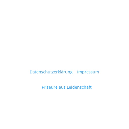
Zweithaarstudio HP
Darmstädter Straße 35
64646 Heppenheim
Telefon: 06252-77665
Datenschutzerklärung
|
Impressum
© 2023 – 2024
Friseure aus Leidenschaft
Inh. Nadine
Palm | Mannheimer Straße 13, 69469 Weinheim |
Alle Rechte vorbehalten