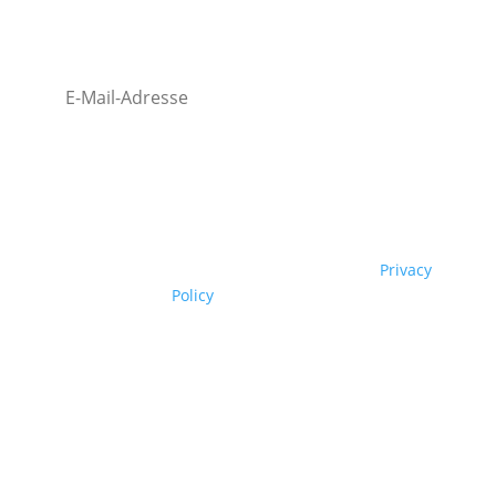
Lorem ipsum dolor sit amet, consectetuer adipiscing
elit.
Abonnieren
*We hate SPAM like you. We will protect your
submitted information like ours. Read our
Privacy
Policy
to learn more.