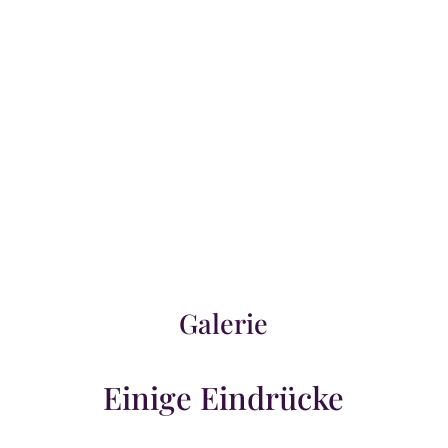
genehmigt wird. Gerne können wir Sie
Beraten und geben Ihnen nähere Auskunft
zur anteiligen Kostenübernahme Ihrer
Krankenkasse.
Galerie
Einige Eindrücke