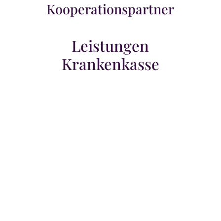
Kooperationspartner
Leistungen
Krankenkasse
Wenn eine medizinische Notwendigkeit
vorliegt, zum Beispiel bei einer
Chemotherapie oder bei erblich bedingtem
Haarausfall, übernehmen wir die Abwicklung
mit Ihrer Krankenkasse. Die Höhe der
Kostenübernahme hängt hierbei von der
Diagnose, Ihrer Krankenkasse und dem
Versorgungszeitraum ab, welcher