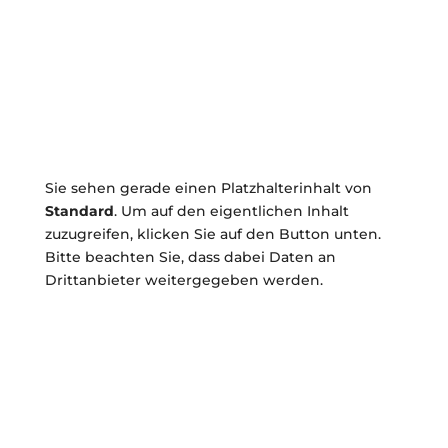
Parkmöglichkeiten befinden sich auf einem
großen Parkplatz direkt gegenüber des
Friseursalons.
Sie sehen gerade einen Platzhalterinhalt von
Standard
. Um auf den eigentlichen Inhalt
zuzugreifen, klicken Sie auf den Button unten.
Bitte beachten Sie, dass dabei Daten an
Drittanbieter weitergegeben werden.
Inhalt entsperren
Weitere Informationen