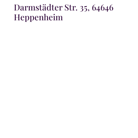
Darmstädter Str. 35, 64646
Heppenheim
Telefon: 06252-77665
Öffnungszeiten:
Montag 09.00 – 15.00 Uhr
Dienstag 08.00 – 18.00 Uhr
Mittwoch geschlossen
Donnerstag 09.00 – 19.00 Uhr
Freitag 08.00 – 18.00 Uhr
Samstag 08.00 – 13.00 Uhr
Wir bitten um
telefonische Voranmeldung
unter
06252/77665 – sie hilft, um ihre Terminwünsche
zu realisieren.