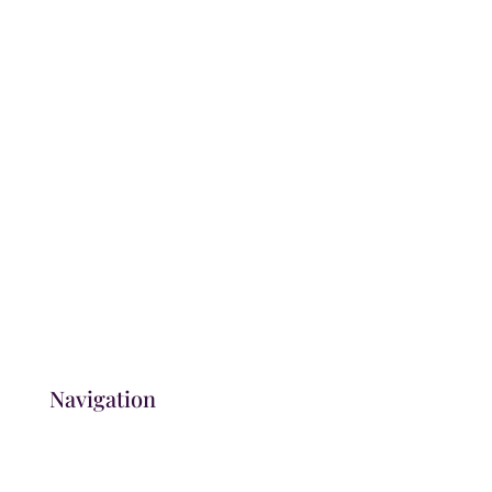
Parkmöglichkeiten befinden sich direkt vor dem
Friseursalon.
Wir freuen uns, Sie in unseren Salons
begrüßen zu dürfen.
Navigation
Friseursalon Weinheim