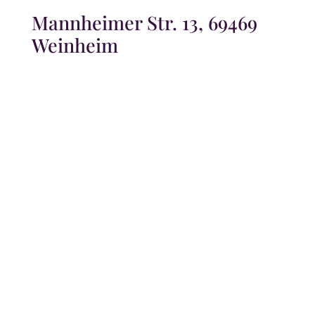
Mannheimer Str. 13, 69469
Weinheim
Telefon: 06201-64154
Öffnungszeiten:
Montag geschlossen
Dienstag und Mittwoch 9.00 – 19.00 Uhr
Donnerstag 09.00 – 19.30 Uhr
Freitag 09.00 – 18:00 Uhr
Samstag 09.00 – 15.30 Uhr
Wir bitten um
telefonische Voranmeldung
unter
06201/64154 – sie hilft, um ihre Terminwünsche zu
realisieren.