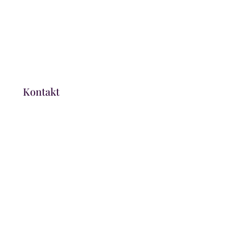
Kosmetik Weinheim
Friseursalon Heppenheim
Zweithaar
Kontakt
Kontakt
Zweithaarstudio Whm
Mannheimer Straße 13
69469 Weinheim
Telefon: 06201-64154
Zweithaarstudio HP